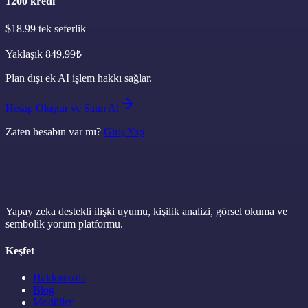
1200
kredi
$18.99
tek seferlik
Yaklaşık
849,99
₺
Plan dışı ek AI işlem hakkı sağlar.
Hesap Oluştur ve Satın Al
Zaten hesabın var mı?
Giriş Yap
Yapay zeka destekli ilişki uyumu, kişilik analizi, görsel okuma ve
sembolik yorum platformu.
Keşfet
Hakkımızda
Blog
Modüller