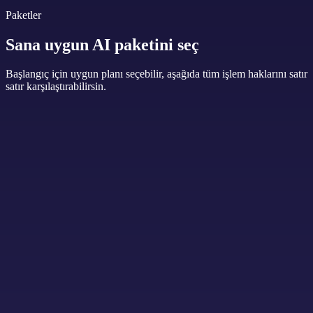
Paketler
Sana uygun AI paketini seç
Başlangıç için uygun planı seçebilir, aşağıda tüm işlem haklarını satır
satır karşılaştırabilirsin.
Yıldız Tozu
Aylık plan
Ücretsiz
/ ay
Sinastri
2 / ay
Doğum Haritası
1 / ömür
Fincan Desen Analizi
1 / ay