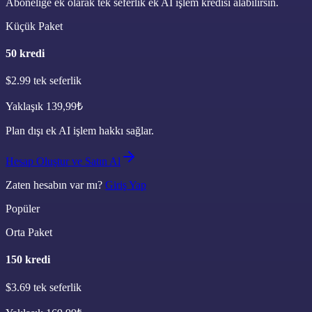
Aboneliğe ek olarak tek seferlik ek AI işlem kredisi alabilirsin.
Küçük Paket
50
kredi
$2.99
tek seferlik
Yaklaşık
139,99
₺
Plan dışı ek AI işlem hakkı sağlar.
Hesap Oluştur ve Satın Al
Zaten hesabın var mı?
Giriş Yap
Popüler
Orta Paket
150
kredi
$3.69
tek seferlik