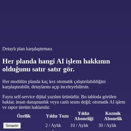
Doğum Haritası
10 / ay
Fincan Desen Analizi
30 / ay
İlişki Eşleşme Analizi
5 / ay
Öncelikli AI İşleme
AstroCartography
Detaylı plan karşılaştırması
Her planda hangi AI işlem hakkının
olduğunu satır satır gör.
Her modülün planda kaç kez otomatik çalıştırılabildiğini
karşılaştırabilir, detaylarını açıp inceleyebilirsin.
Fayra self-service dijital yazılım ürünüdür. Bu tabloda görülen
haklar, insan danışmanlık veya canlı seans değil; otomatik AI işlem
ve rapor üretim haklarıdır.
Yıldız
Kozmik
Özellik
Yıldız Tozu
Aboneliği
Abonelik
2 / Aylık
10 / Aylık
30 / Aylık
Sinastri