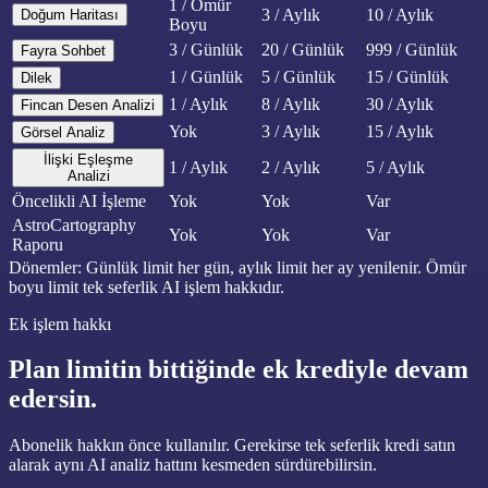
1 / Ömür
3 / Aylık
10 / Aylık
Doğum Haritası
Boyu
3 / Günlük
20 / Günlük
999 / Günlük
Fayra Sohbet
1 / Günlük
5 / Günlük
15 / Günlük
Dilek
1 / Aylık
8 / Aylık
30 / Aylık
Fincan Desen Analizi
Yok
3 / Aylık
15 / Aylık
Görsel Analiz
İlişki Eşleşme
1 / Aylık
2 / Aylık
5 / Aylık
Analizi
Öncelikli AI İşleme
Yok
Yok
Var
AstroCartography
Yok
Yok
Var
Raporu
Dönemler: Günlük limit her gün, aylık limit her ay yenilenir. Ömür
boyu limit tek seferlik AI işlem hakkıdır.
Ek işlem hakkı
Plan limitin bittiğinde ek krediyle devam
edersin.
Abonelik hakkın önce kullanılır. Gerekirse tek seferlik kredi satın
alarak aynı AI analiz hattını kesmeden sürdürebilirsin.