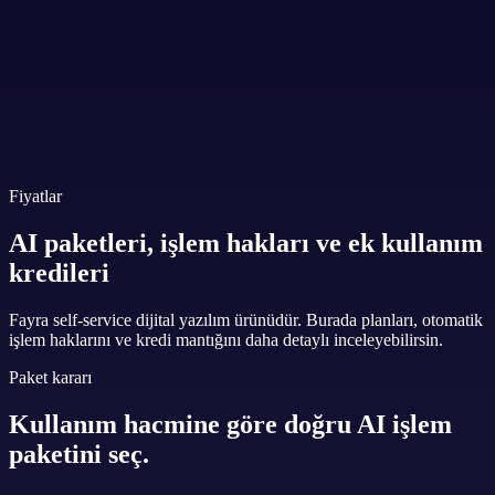
Neden Fayra
Modüller
Blog
Fiyatlar
SSS
Giriş Yap
Ücretsiz Başla
Fiyatlar
AI paketleri, işlem hakları ve ek kullanım
kredileri
Fayra self-service dijital yazılım ürünüdür. Burada planları, otomatik
işlem haklarını ve kredi mantığını daha detaylı inceleyebilirsin.
Paket kararı
Kullanım hacmine göre doğru AI işlem
paketini seç.